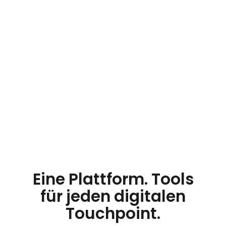
IAB TCF v2.3
Validiert
IAB GPP
Validiert
Eine Plattform. Tools
für jeden digitalen
Touchpoint.