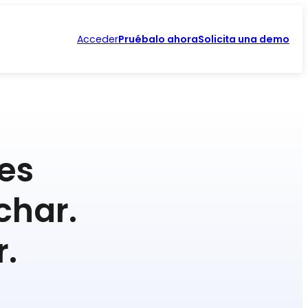
Acceder
Pruébalo ahora
Solicita una demo
es
char.
.