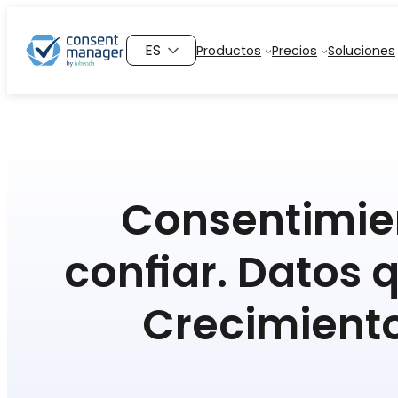
Saltar
al
Elegir
Productos
Precios
Soluciones
contenido
un
idioma
Consentimie
confiar. Datos
Crecimient