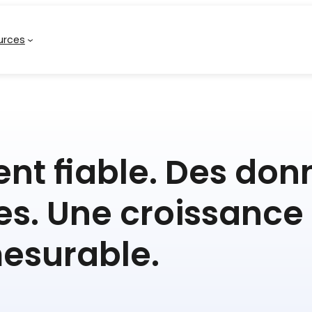
urces
nt fiable. Des don
es. Une croissance
esurable.