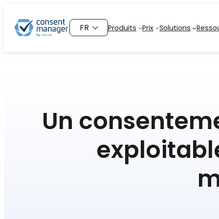
Aller
au
Choisir
Produits
Prix
Solutions
Resso
contenu
une
langue
Un consenteme
exploitabl
m