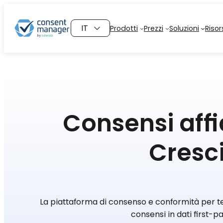
Vai
al
Scegli
Prodotti
Prezzi
Soluzioni
Risor
contenuto
una
lingua
Consensi affida
Cresci
La piattaforma di consenso e conformità per tea
consensi in dati first-pa