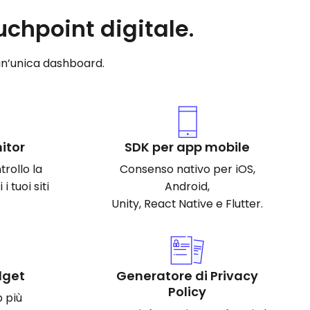
chpoint digitale.
un’unica dashboard.
itor
SDK per app mobile
rollo la
Consenso nativo per iOS,
i tuoi siti
Android,
Unity, React Native e Flutter.
dget
Generatore di Privacy
Policy
b più