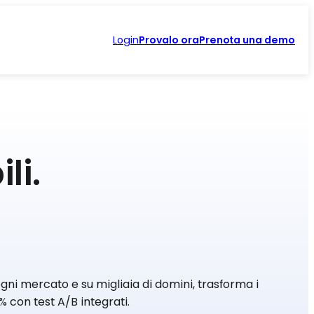
Login
Provalo ora
Prenota una demo
li.
gni mercato e su migliaia di domini, trasforma i
5% con test A/B integrati.