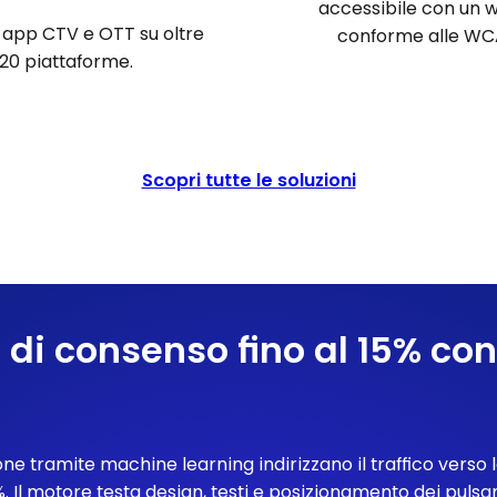
accessibile con un 
 app CTV e OTT su oltre
conforme alle WC
20 piattaforme.
Scopri tutte le soluzioni
 di consenso fino al 15% con
ione tramite machine learning indirizzano il traffico verso l
 Il motore testa design, testi e posizionamento dei pulsa