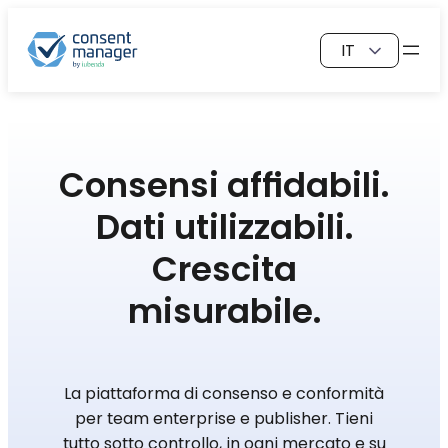
Vai
Scegli
al
una
contenuto
lingua
Consensi affidabili.
Dati utilizzabili.
Crescita
misurabile.
La piattaforma di consenso e conformità
per team enterprise e publisher. Tieni
tutto sotto controllo, in ogni mercato e su