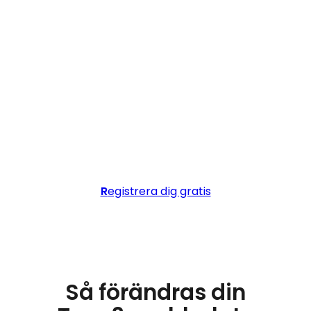
webbplats, upptäcker cookies
från tillägg och kategoriserar
dem. Förhandsgranska,
kontrollera geografisk riktning
och publicera.
Du lanserar med en komplett
och korrekt samtyckeslösning
från dag ett.
R
egistrera dig gratis
Så förändras din