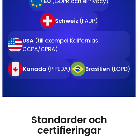
EU
(GDPR och ePrivacy)
Schweiz
(FADP)
USA
(till exempel Kalifornias
CCPA/CPRA)
Kanada
(PIPEDA)
Brasilien
(LGPD)
Standarder och
certifieringar