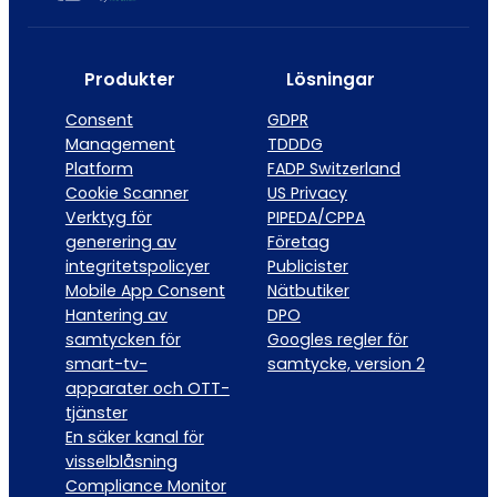
Produkter
Lösningar
Consent
GDPR
Management
TDDDG
Platform
FADP Switzerland
Cookie Scanner
US Privacy
Verktyg för
PIPEDA/CPPA
generering av
Företag
integritetspolicyer
Publicister
Mobile App Consent
Nätbutiker
Hantering av
DPO
samtycken för
Googles regler för
smart-tv-
samtycke, version 2
apparater och OTT-
tjänster
En säker kanal för
visselblåsning
Compliance Monitor