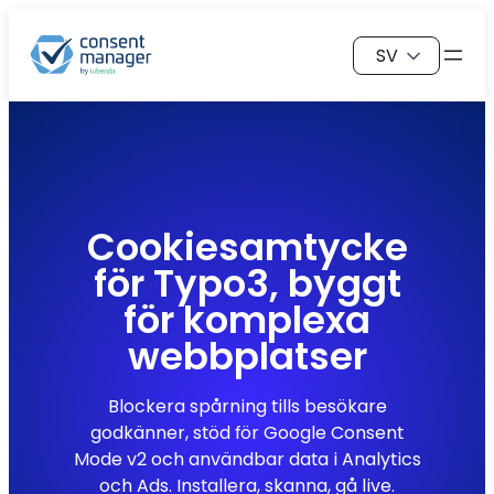
Hoppa
Välj
till
ett
innehåll
språk
Cookiesamtycke
för
Typo3,
byggt
för komplexa
webbplatser
Blockera spårning tills besökare
godkänner, stöd för Google Consent
Mode v2 och användbar data i Analytics
och Ads. Installera, skanna, gå live.