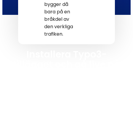
bygger då
bara på en
bråkdel av
den verkliga
trafiken.
Installera Typo3-
tillägget och gå live på
några minuter
Skapa din banner