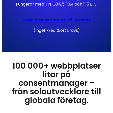
Fungerar med TYPO3 9.5, 10.4 och 11.5 LTS.
Börja gratis
Kontakta säljteamet
(Inget kreditkort krävs)
100 000+ webbplatser
litar på
consentmanager –
från soloutvecklare till
globala företag.