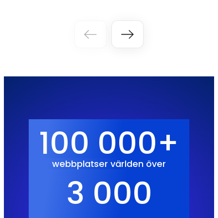
100 000+
webbplatser världen över
3 000