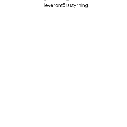
leverantörsstyrning.
Fyra verktyg som
håller din amerikanska
integritetslösning
igång
Byggd för att samla in användarpreferenser,
övervaka förändringar och dokumentera
ansvarsskyldighet.