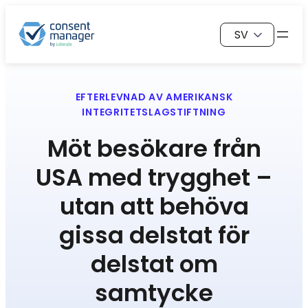
Hoppa
Välj
till
ett
innehåll
språk
EFTERLEVNAD AV AMERIKANSK
INTEGRITETSLAGSTIFTNING
Möt besökare från
USA med trygghet –
utan att behöva
gissa
delstat för
delstat om
samtycke