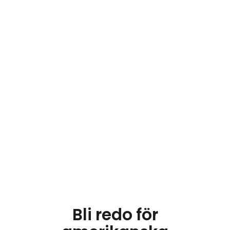
webb- och appupplevelser.
consentmanager ersätter fragmenterade
implementationer med en dashboard och ett
lager för samtyckeslogik, byggt för att stödja
amerikanska arbetsflöden för dataskydd
tillsammans med andra globala ramverk.
Boka en demo
Bli redo för