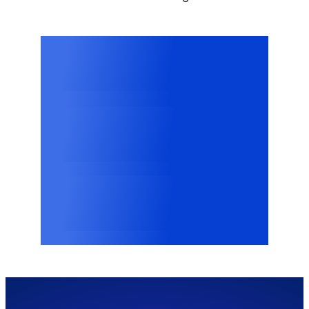
3M+
Kategoriserade cookies
2500+
Identifierade leverantörer
100,000+
Webbplatser världen över