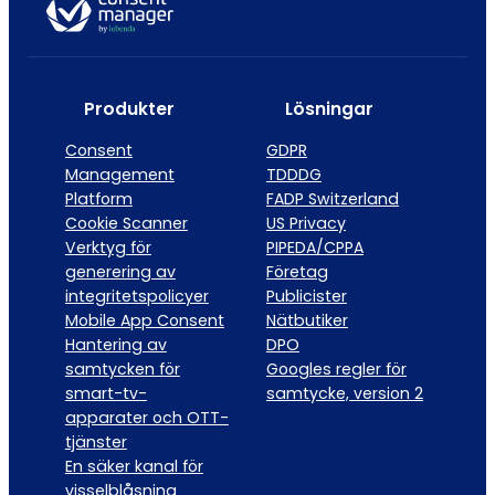
Produkter
Lösningar
Consent
GDPR
Management
TDDDG
Platform
FADP Switzerland
Cookie Scanner
US Privacy
Verktyg för
PIPEDA/CPPA
generering av
Företag
integritetspolicyer
Publicister
Mobile App Consent
Nätbutiker
Hantering av
DPO
samtycken för
Googles regler för
smart-tv-
samtycke, version 2
apparater och OTT-
tjänster
En säker kanal för
visselblåsning