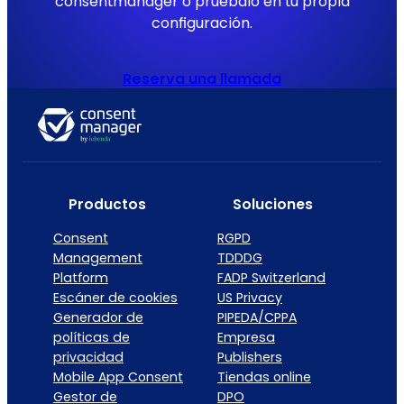
consentmanager o pruébalo en tu propia
configuración.
Reserva una llamada
Productos
Soluciones
Consent
RGPD
Management
TDDDG
Platform
FADP Switzerland
Escáner de cookies
US Privacy
Generador de
PIPEDA/CPPA
políticas de
Empresa
privacidad
Publishers
Mobile App Consent
Tiendas online
Gestor de
DPO