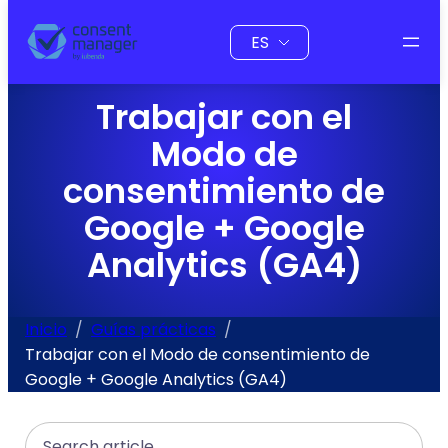
al
Elegir
contenido
un
idioma
Trabajar con el
Modo de
consentimiento de
Google + Google
Analytics (GA4)
Inicio
Guías prácticas
Trabajar con el Modo de consentimiento de
Google + Google Analytics (GA4)
Search