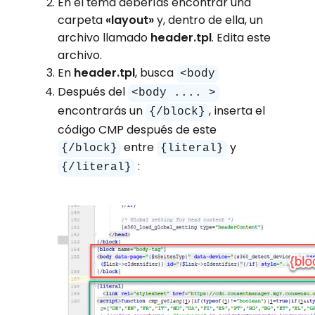
En el tema deberías encontrar una
carpeta
«layout»
y, dentro de ella, un
archivo llamado
header.tpl
. Edita este
archivo.
En
header.tpl
, busca
<body
Después del
<body .... >
encontrarás un
, inserta el
{/block}
código CMP después de este
entre
y
{/block}
{literal}
:
{/literal}