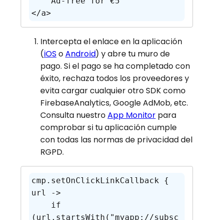
    Ad-free for €5

Intercepta el enlace en la aplicación
(
iOS
o
Android
) y abre tu muro de
pago. Si el pago se ha completado con
éxito, rechaza todos los proveedores y
evita cargar cualquier otro SDK como
FirebaseAnalytics, Google AdMob, etc.
Consulta nuestro
App Monitor
para
comprobar si tu aplicación cumple
con todas las normas de privacidad del
RGPD.
cmp.setOnClickLinkCallback { 
url ->

    if 
(url.startsWith("myapp://subsc