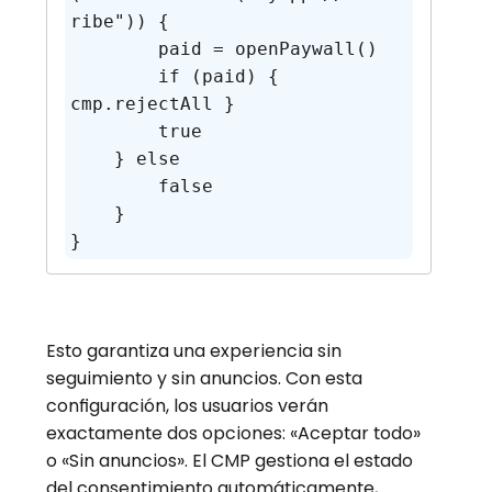
ribe")) {

        paid = openPaywall()

        if (paid) { 
cmp.rejectAll }

        true

    } else 

        false

    }

}    
Esto garantiza una experiencia sin
seguimiento y sin anuncios. Con esta
configuración, los usuarios verán
exactamente dos opciones:
«Aceptar todo»
o
«Sin anuncios
». El CMP gestiona el estado
del consentimiento automáticamente,