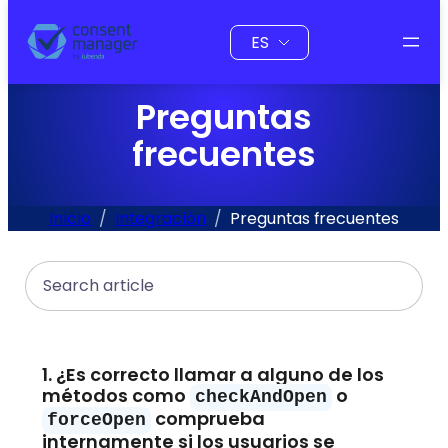
al
Elegir
contenido
un
idioma
Preguntas
frecuentes
Inicio
Integración
Preguntas frecuentes
Search
1. ¿Es correcto llamar a alguno de los
métodos como
o
checkAndOpen
comprueba
forceOpen
internamente si los usuarios se