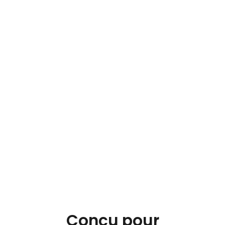
Les nouveaux pixels,
plugins et cookies sont
signalés
automatiquement à
mesure que votre site
évolue, pour que votre
configuration de
consentement reste
toujours à jour.
Réserver une démo
Conçu pour