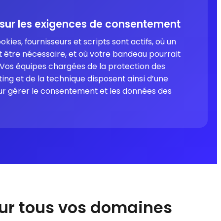
 sur les exigences de consentement
ies, fournisseurs et scripts sont actifs, où un
être nécessaire, et où votre bandeau pourrait
. Vos équipes chargées de la protection des
ng et de la technique disposent ainsi d’une
our gérer le consentement et les données des
 sur tous vos domaines