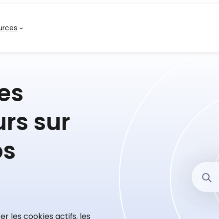
urces
es
urs sur
os
r les cookies actifs, les