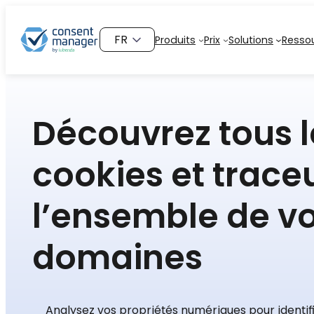
Aller
au
Choisir
Produits
Prix
Solutions
Resso
contenu
une
langue
Découvrez tous l
cookies
et trace
l’ensemble de v
domaines
Analysez vos propriétés numériques pour identifie