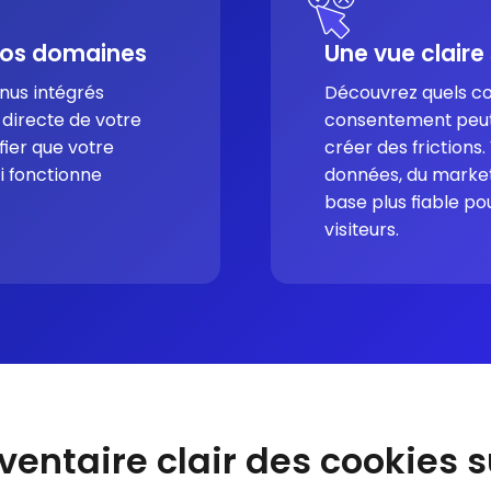
vos domaines
Une vue claire
enus intégrés
Découvrez quels cook
directe de votre
consentement peut 
fier que votre
créer des frictions
i fonctionne
données, du marketi
base plus fiable p
visiteurs.
ventaire clair des cookies