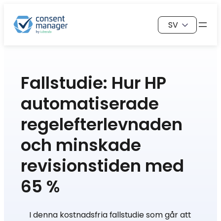
Hoppa
Välj
till
ett
innehåll
språk
Fallstudie: Hur HP
automatiserade
regelefterlevnaden
och minskade
revisionstiden med
65 %
I denna kostnadsfria fallstudie som går att