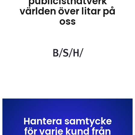
publicistnätverk
världen över litar på
oss
Hantera samtycke
för varje kund från