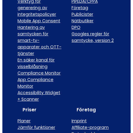
Verktyg för
PIPEDA/CPPA
generering av
Företag
integritetspolicyer
Publicister
Mobile App Consent
Nätbutiker
Hantering av
DPO
samtycken för
Googles regler för
smart-tv-
samtycke, version 2
apparater och OTT-
tjänster
En säker kanal för
visselblåsning
Compliance Monitor
App Compliance
Monitor
Accessibility Widget
+ Scanner
Priser
Företag
Planer
Imprint
Jämför funktioner
Affiliate-program