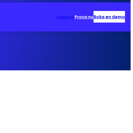
Logga in
Prova nu
Boka en demo