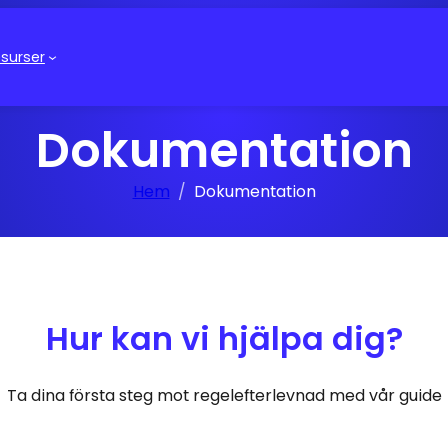
surser
Dokumentation
Hem
Dokumentation
Hur kan vi hjälpa dig?
Ta dina första steg mot regelefterlevnad med vår guide