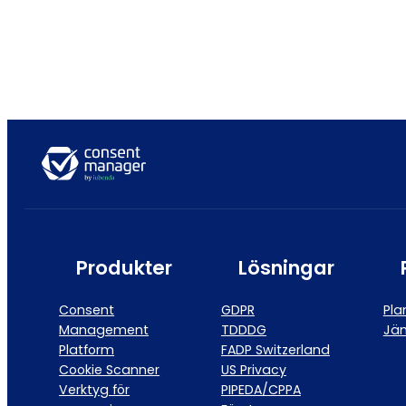
Produkter
Lösningar
Consent
GDPR
Pla
Management
TDDDG
Jäm
Platform
FADP Switzerland
Cookie Scanner
US Privacy
Verktyg för
PIPEDA/CPPA