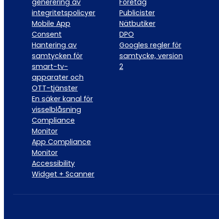
generering av
Företag
integritetspolicyer
Publicister
Mobile App
Nätbutiker
Consent
DPO
Hantering av
Googles regler för
samtycken för
samtycke, version
smart-tv-
2
apparater och
OTT-tjänster
En säker kanal för
visselblåsning
Compliance
Monitor
App Compliance
Monitor
Accessibility
Widget + Scanner