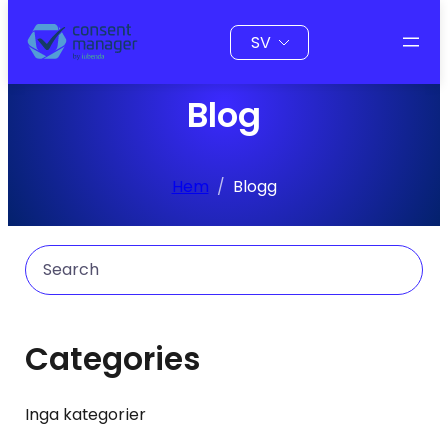
Välj
ett
språk
Blog
Hem
Blogg
Search
Categories
Inga kategorier