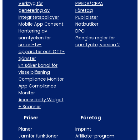
Verktyg för
PIPEDA/CPPA
generering av
Företag
integritetspolicyer
Publicister
Mobile App Consent
Nätbutiker
Hantering av
DPO
samtycken för
Googles regler för
smart-tv-
samtycke, version 2
apparater och OTT-
tjänster
En säker kanal för
visselblåsning
Compliance Monitor
App Compliance
Monitor
Accessibility Widget
+ Scanner
Priser
Företag
Planer
Imprint
Jämför funktioner
Affiliate-program