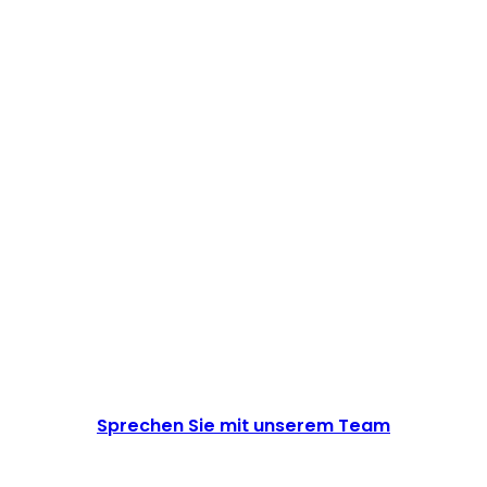
Konfigurieren Sie alles in
Ihrem Dashboard
Initialisieren Sie das SDK
und fragen Sie
Einwilligungen ab
Sprechen Sie mit unserem Team