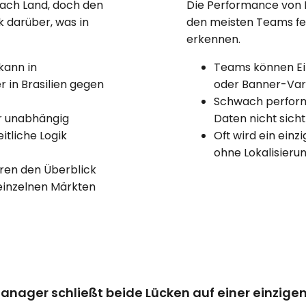
nach Land, doch den
Die Performance von Ei
k darüber, was in
den meisten Teams feh
erkennen.
 kann in
Teams können Ein
 in Brasilien gegen
oder Banner-Vari
Schwach perform
r unabhängig
Daten nicht sicht
itliche Logik
Oft wird ein einz
ohne Lokalisieru
ren den Überblick
 einzelnen Märkten
nager schließt beide Lücken auf einer einzigen