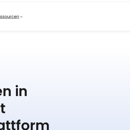
ssourcen
en in
t
lattform