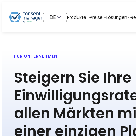
Zum
Inhalt
Sprache
Produkte
Preise
Lösungen
Re
springen
auswählen
FÜR UNTERNEHMEN
Steigern Sie Ihre
Einwilligungsrat
allen Märkten mi
einer einzigen P