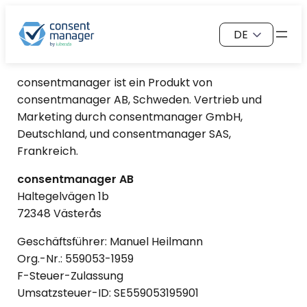
Zum
Sprache
Inhalt
auswählen
springen
consentmanager
ist ein Produkt von
consentmanager AB, Schweden. Vertrieb und
Marketing durch consentmanager GmbH,
Deutschland, und consentmanager SAS,
Frankreich.
consentmanager AB
Haltegelvägen 1b
72348 Västerås
Geschäftsführer: Manuel Heilmann
Org.-Nr.: 559053-1959
F-Steuer-Zulassung
Umsatzsteuer-ID: SE559053195901