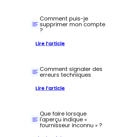
Que
faire
lorsque
Comment puis-je
le
supprimer mon compte
?
Crawler
signale
:
Lire l’article
des
Comment
problèmes
puis-
?
je
Comment signaler des
supprimer
erreurs techniques
mon
:
Lire l’article
compte
Comment
?
signaler
des
Que faire lorsque
erreurs
l'aperçu indique «
fournisseur inconnu » ?
techniques