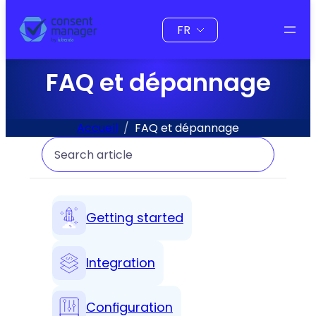
Choisir
une
langue
FAQ et dépannage
Accueil
FAQ et dépannage
Search
Getting started
Integration
Configuration