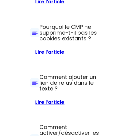
:
Lire l’article
Que
faire
lorsque
Pourquoi le CMP ne
l'aperçu
supprime-t-il pas les
cookies existants ?
indique
«
:
Lire l’article
fournisseur
Pourquoi
inconnu
le
»
CMP
Comment ajouter un
?
ne
lien de refus dans le
texte ?
supprime-
t-
:
Lire l’article
il
Comment
pas
ajouter
les
un
Comment
cookies
lien
activer/désactiver les
existants