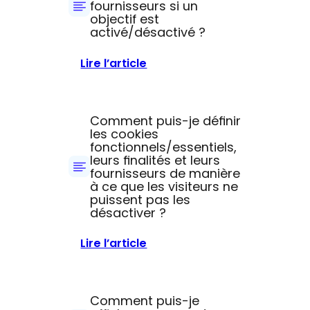
fournisseurs si un
de
?
objectif est
refus
activé/désactivé ?
dans
le
:
Lire l’article
texte
Comment
?
activer/désactiver
les
Comment puis-je définir
fournisseurs
les cookies
fonctionnels/essentiels,
si
leurs finalités et leurs
un
fournisseurs de manière
objectif
à ce que les visiteurs ne
puissent pas les
est
désactiver ?
activé/désactivé
?
:
Lire l’article
Comment
puis-
je
Comment puis-je