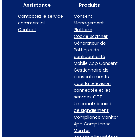
pas
Assistance
Produits
le
les
premier
désactiver
Contactez le service
Consent
niveau
commercial
Management
?
?
Contact
Platform
Cookie Scanner
Générateur de
Politique de
confidentialité
Mobile App Consent
Gestionnaire de
consentements
pour la télévision
connectée et les
services OTT
Un canal sécurisé
de signalement
Compliance Monitor
App Compliance
Monitor