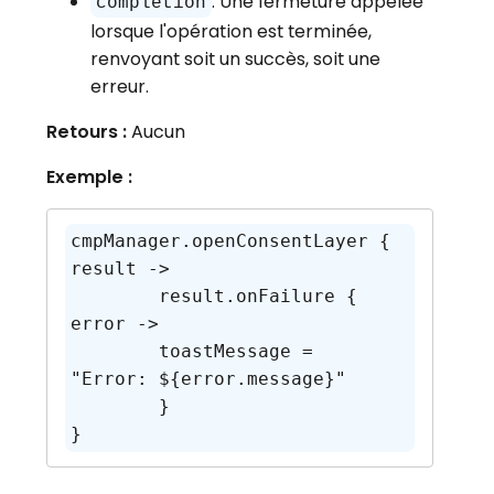
: Une fermeture appelée
completion
lorsque l'opération est terminée,
renvoyant soit un succès, soit une
erreur.
Retours :
Aucun
Exemple :
cmpManager.openConsentLayer { 
result ->

	result.onFailure { 
error ->

    	toastMessage = 
"Error: ${error.message}"

	}
