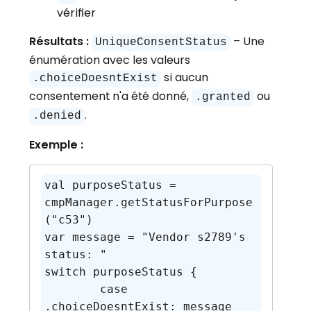
vérifier
Résultats :
– Une
UniqueConsentStatus
énumération avec les valeurs
si aucun
.choiceDoesntExist
consentement n'a été donné,
ou
.granted
.
.denied
Exemple :
val purposeStatus = 
cmpManager.getStatusForPurpose
("c53")

var message = "Vendor s2789's 
status: "

switch purposeStatus {

   	case 
.choiceDoesntExist: message 