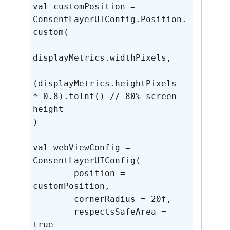
val customPosition = 
ConsentLayerUIConfig.Position.
custom(

displayMetrics.widthPixels,

(displayMetrics.heightPixels 
* 0.8).toInt() // 80% screen 
height

)

val webViewConfig = 
ConsentLayerUIConfig(

	position = 
customPosition,

	cornerRadius = 20f,

	respectsSafeArea = 
true
