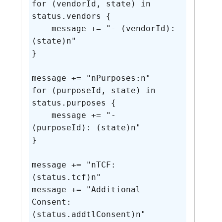
for (vendorId, state) in 
status.vendors {

    message += "- (vendorId): 
(state)n"

}

message += "nPurposes:n"

for (purposeId, state) in 
status.purposes {

    message += "- 
(purposeId): (state)n"

}

message += "nTCF: 
(status.tcf)n"

message += "Additional 
Consent: 
(status.addtlConsent)n"
