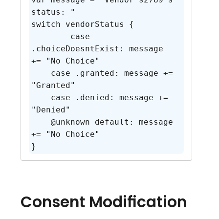
status: "

switch vendorStatus {

   	case 
.choiceDoesntExist: message 
+= "No Choice"

    case .granted: message += 
"Granted"

    case .denied: message += 
"Denied"

    @unknown default: message 
+= "No Choice"

Consent Modification