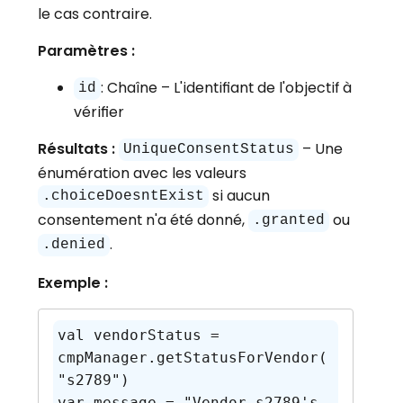
le cas contraire.
Paramètres :
: Chaîne – L'identifiant de l'objectif à
id
vérifier
Résultats :
– Une
UniqueConsentStatus
énumération avec les valeurs
si aucun
.choiceDoesntExist
consentement n'a été donné,
ou
.granted
.
.denied
Exemple :
val vendorStatus = 
cmpManager.getStatusForVendor(
"s2789")

var message = "Vendor s2789's 