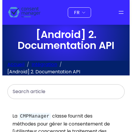
au
Choisir
contenu
une
langue
[Android] 2.
Documentation API
Accueil
Intégration
[Android] 2. Documentation API
Search
La
classe fournit des
CMPManager
méthodes pour gérer le consentement de
l'utilisateur concernant le traitement des