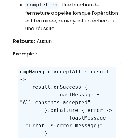
: Une fonction de
completion
fermeture appelée lorsque l'opération
est terminée, renvoyant un échec ou
une réussite.
Retours :
Aucun
Exemple :
cmpManager.acceptAll { result 
->

    result.onSuccess {

	    toastMessage = 
"All consents accepted"

  	}.onFailure { error ->

		toastMessage 
= "Error: ${error.message}"

	}
