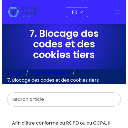
au
Choisir
contenu
une
langue
7. Blocage des
codes et des
cookies tiers
Accueil
Pour commencer
7. Blocage des codes et des cookies tiers
Search
Afin d'être conforme au RGPD ou au CCPA, il