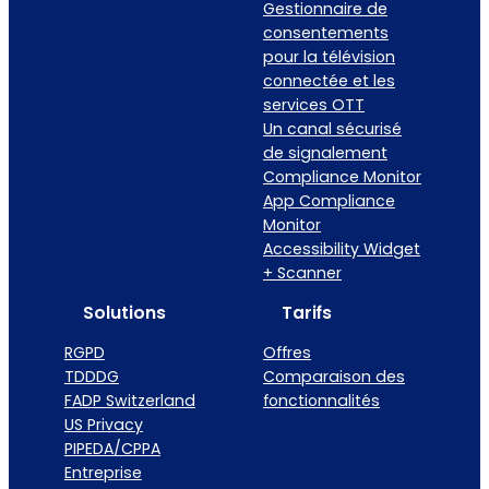
Gestionnaire de
consentements
pour la télévision
connectée et les
services OTT
Un canal sécurisé
de signalement
Compliance Monitor
App Compliance
Monitor
Accessibility Widget
+ Scanner
Solutions
Tarifs
RGPD
Offres
TDDDG
Comparaison des
FADP Switzerland
fonctionnalités
US Privacy
PIPEDA/CPPA
Entreprise