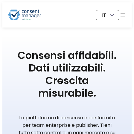
Vai
Scegli
al
una
contenuto
lingua
Consensi affidabili.
Dati utilizzabili.
Crescita
misurabile.
La piattaforma di consenso e conformità
per team enterprise e publisher. Tieni
tutto sotto controllo, in ogni mercato e su