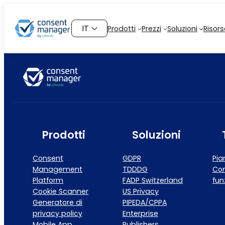
Vai
al
Scegli
Prodotti
Prezzi
Soluzioni
Risors
contenuto
una
lingua
Prodotti
Soluzioni
Consent
GDPR
Pia
Management
TDDDG
Con
Platform
FADP Switzerland
fun
Cookie Scanner
US Privacy
Generatore di
PIPEDA/CPPA
privacy policy
Enterprise
Mobile App
Publishers