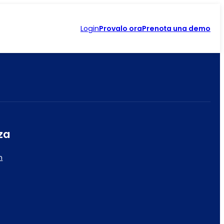
Login
Provalo ora
Prenota una demo
za
m