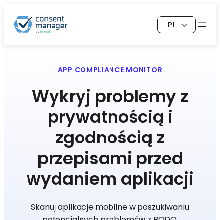
Przejdź
Wybierz
do
język
treści
APP COMPLIANCE MONITOR
Wykryj problemy z
prywatnością i
zgodnością z
przepisami przed
wydaniem aplikacji
Skanuj aplikacje mobilne w poszukiwaniu
potencjalnych problemów z RODO,