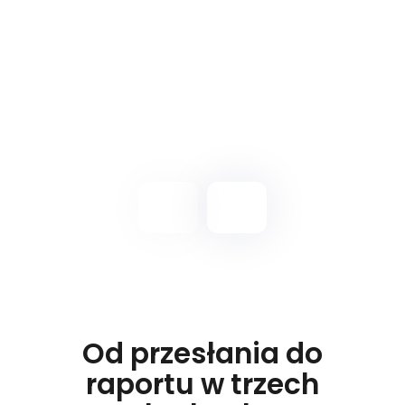
komponentami firm trzecich, w tym tymi
dodanymi przez różne zespoły lub w
kolejnych aktualizacjach.
Od przesłania do
raportu w trzech