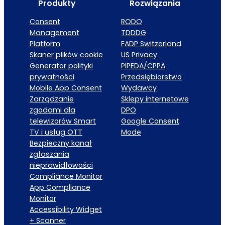
Produkty
Rozwiązania
Consent
RODO
Management
TDDDG
Platform
FADP Switzerland
Skaner plików cookie
US Privacy
Generator polityki
PIPEDA/CPPA
prywatności
Przedsiębiorstwo
Mobile App Consent
Wydawcy
Zarządzanie
Sklepy internetowe
zgodami dla
DPO
telewizorów Smart
Google Consent
TV i usług OTT
Mode
Bezpieczny kanał
zgłaszania
nieprawidłowości
Compliance Monitor
App Compliance
Monitor
Accessibility Widget
+ Scanner