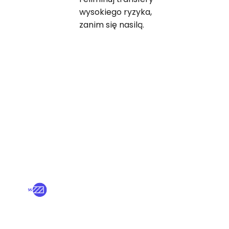
wysokiego ryzyka,
zanim się nasilą.
Wykryj braki w
zgodności, zanim
zauważą je regulatorzy
Wykryj każdy zintegrowany SDK
Zachowaj pełny nadzór nad