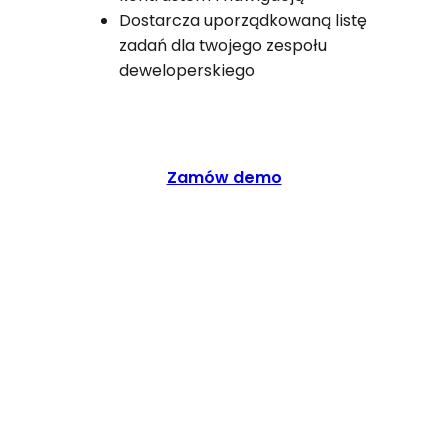
Dostarcza uporządkowaną listę
zadań dla twojego zespołu
deweloperskiego
Zamów demo
Dostępność to
więcej niż zgodność
z przepisami