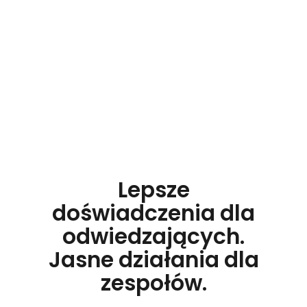
jasne wskazówki dotyczące
naprawy pomagają zespołom
skuteczniej wykrywać problemy,
ustalać ich priorytety i je
rozwiązywać.
Lepsze
doświadczenia dla
odwiedzających.
Jasne działania dla
zespołów.