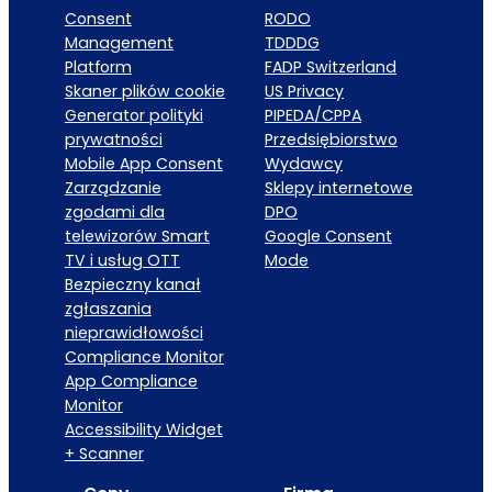
Consent
RODO
Management
TDDDG
Platform
FADP Switzerland
Skaner plików cookie
US Privacy
Generator polityki
PIPEDA/CPPA
prywatności
Przedsiębiorstwo
Mobile App Consent
Wydawcy
Zarządzanie
Sklepy internetowe
zgodami dla
DPO
telewizorów Smart
Google Consent
TV i usług OTT
Mode
Bezpieczny kanał
zgłaszania
nieprawidłowości
Compliance Monitor
App Compliance
Monitor
Accessibility Widget
+ Scanner