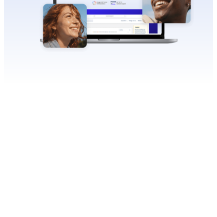
Dostępność
wpływa zarówno
na doświadczenia
użytkowników, jak
i na zgodność z