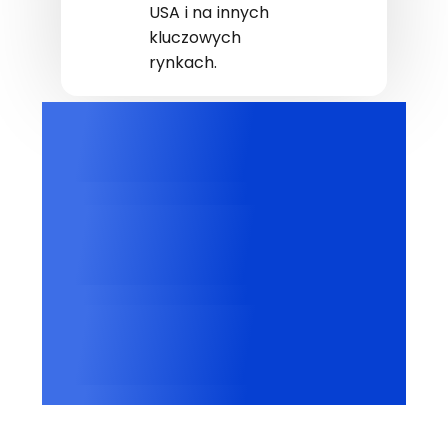
USA i na innych
kluczowych
rynkach.
3 mln+
Skategoryzowane pliki cookie
2500+
Rozpoznani dostawcy
100 000+
Witryny na całym świecie