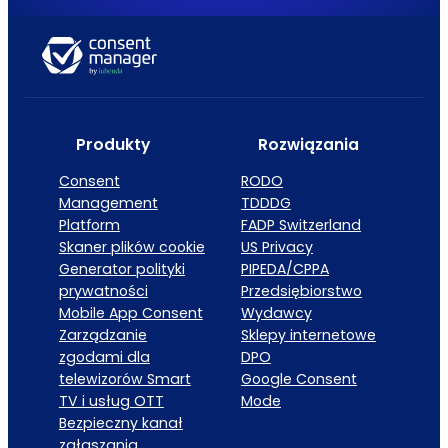
Produkty
Rozwiązania
Consent
RODO
Management
TDDDG
Platform
FADP Switzerland
Skaner plików cookie
US Privacy
Generator polityki
PIPEDA/CPPA
prywatności
Przedsiębiorstwo
Mobile App Consent
Wydawcy
Zarządzanie
Sklepy internetowe
zgodami dla
DPO
telewizorów Smart
Google Consent
TV i usług OTT
Mode
Bezpieczny kanał
zgłaszania