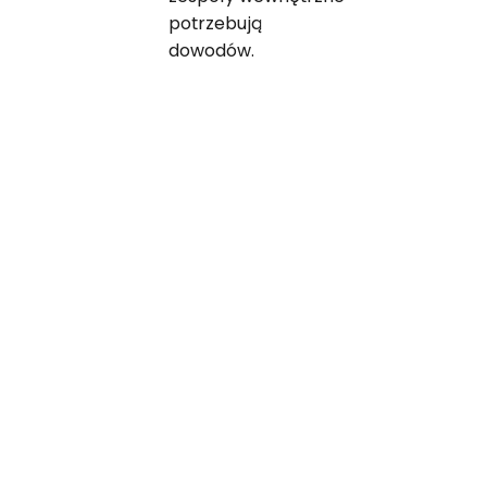
potrzebują
dowodów.
Cztery narzędzia,
dzięki którym twoja
konfiguracja
szwajcarskiej DSG
działa bez zarzutu
Stworzone do zbierania zgód, monitorowania
konfiguracji i dokumentowania rozliczalności