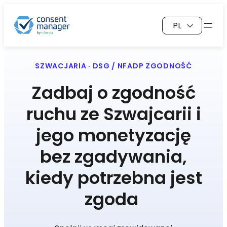
Przejdź
Wybierz
do
język
treści
SZWACJARIA · DSG / NFADP
ZGODNOŚĆ
Zadbaj o zgodność
ruchu ze Szwajcarii i
jego monetyzację
bez zgadywania,
kiedy potrzebna jest
zgoda