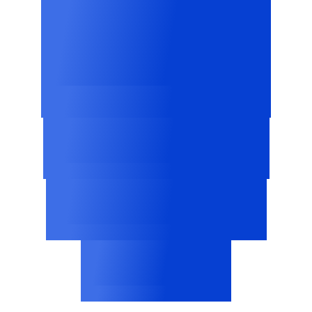
Ponad 100
000
Stron internetowych na całym
świecie
3 mln+
Pliki cookie podzielone na kategorie
Ponad 2 500
Profile dostawców
<200 ms
Wyrażanie zgody