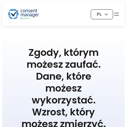
Przejdź
Wybierz
do
język
treści
Zgody, którym
możesz zaufać.
Dane, które
możesz
wykorzystać.
Wzrost, który
możesz zmierzyć.