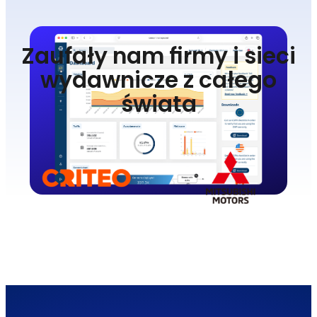
Zaufały nam firmy i sieci
wydawnicze z całego
świata