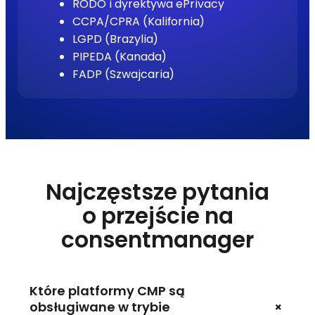
RODO i dyrektywa ePrivacy
CCPA/CPRA (Kalifornia)
LGPD (Brazylia)
PIPEDA (Kanada)
FADP (Szwajcaria)
Najczęstsze pytania
o przejście na
consentmanager
Które platformy CMP są
+
obsługiwane w trybie