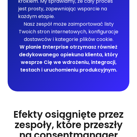
krokiem. My sprawiamy, że cały proces
jest prosty, zapewniając wsparcie na
każdym etapie.
Nasz zespół może zaimportować listy
Twoich stron internetowych, konfiguracje
dostawców i kategorie plików cookie.
W planie Enterprise otrzymasz również
dedykowanego opiekuna klienta, który
wesprze Cię we wdrożeniu, integracji,
testach i uruchomieniu produkcyjnym.
Efekty osiągnięte przez
zespoły, które przeszły
na consentmanager