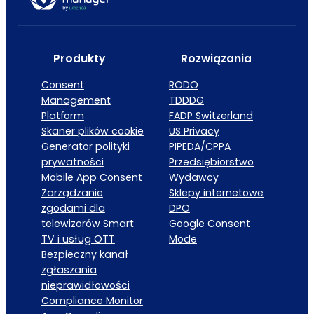
Produkty
Rozwiązania
Consent
RODO
Management
TDDDG
Platform
FADP Switzerland
Skaner plików cookie
US Privacy
Generator polityki
PIPEDA/CPPA
prywatności
Przedsiębiorstwo
Mobile App Consent
Wydawcy
Zarządzanie
Sklepy internetowe
zgodami dla
DPO
telewizorów Smart
Google Consent
TV i usług OTT
Mode
Bezpieczny kanał
zgłaszania
nieprawidłowości
Compliance Monitor