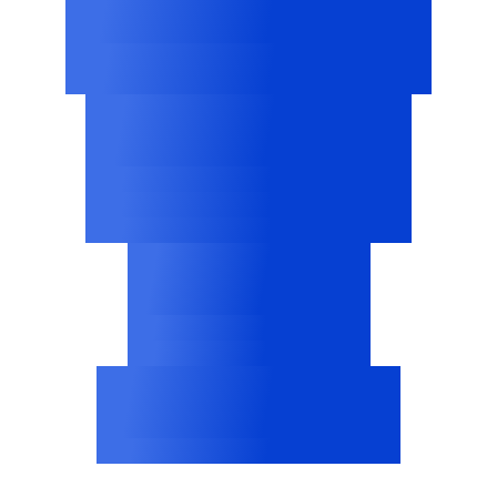
100,000+
Stron internetowych na całym
świecie
15%
Średnia poprawa współczynnika
akceptacji
dzięki testom A/B
65%
Mniej czasu na audyt
(studium przypadku HP)
<200ms
Opóźnienie ładowania banera