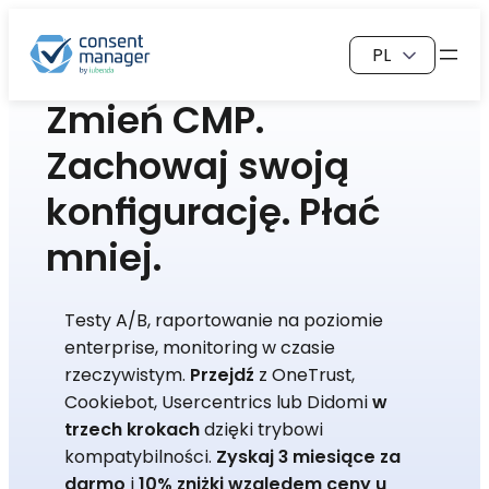
Przejdź
Wybierz
do
język
treści
Zmień
CMP
.
Zachowaj swoją
konfigurację
. Płać
mniej
.
Testy A/B, raportowanie na poziomie
enterprise, monitoring w czasie
rzeczywistym.
Przejdź
z OneTrust,
Cookiebot, Usercentrics lub Didomi
w
trzech krokach
dzięki trybowi
kompatybilności.
Zyskaj 3 miesiące za
darmo
i
10% zniżki względem ceny u