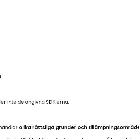
å
ler inte de angivna SDK:erna.
handlar
olika rättsliga grunder och tillämpningsområd