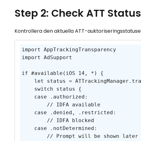
Step 2: Check ATT Statu
Kontrollera den aktuella ATT-auktoriseringsstatusen
import AppTrackingTransparency

import AdSupport

if #available(iOS 14, *) {

    let status = ATTrackingManager.trackingAuthorizationStatus

    switch status {

    case .authorized:

        // IDFA available

    case .denied, .restricted:

        // IDFA blocked

    case .notDetermined:

        // Prompt will be shown later
