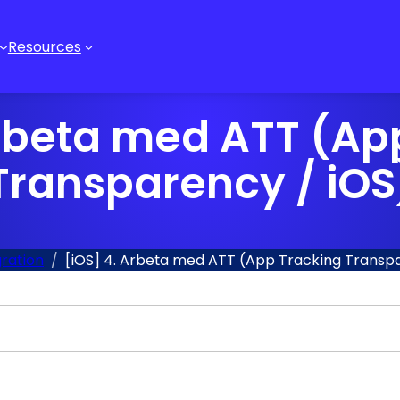
Resources
Arbeta med ATT (Ap
Transparency / iOS
gration
[iOS] 4. Arbeta med ATT (App Tracking Transpa