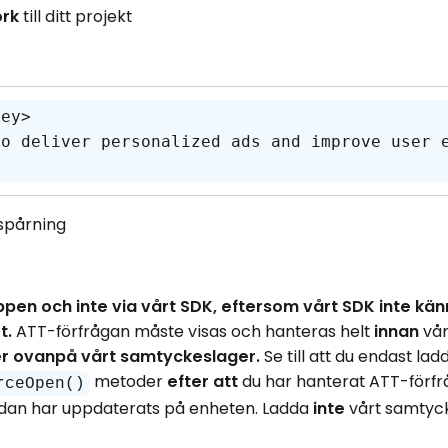
rk
till ditt projekt
ey> 

to deliver personalized ads and improve user 
 spårning
pen och inte via vårt SDK, eftersom vårt SDK inte känne
t.
ATT-förfrågan måste visas och hanteras helt
innan
vå
ler ovanpå vårt samtyckeslager.
Se till att du endast lad
metoder
efter att
du har hanterat ATT-förf
rceOpen()
edan har uppdaterats på enheten. Ladda
inte
vårt samtyc