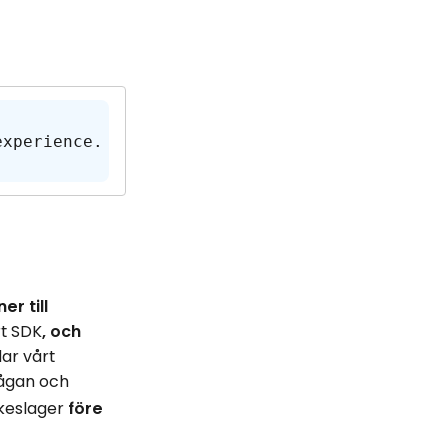
experience.
r till
rt SDK
, och
dar vårt
rågan och
keslager
före