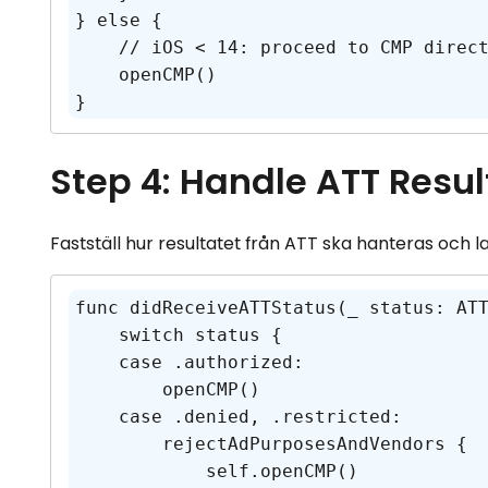
} else {

    // iOS < 14: proceed to CMP directly

    openCMP()

Step 4: Handle ATT Resul
Fastställ hur resultatet från ATT ska hanteras och
func didReceiveATTStatus(_ status: ATT
    switch status {

    case .authorized:

        openCMP()

    case .denied, .restricted:

        rejectAdPurposesAndVendors {

            self.openCMP()
