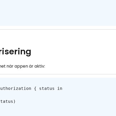
risering
het när appen är aktiv: