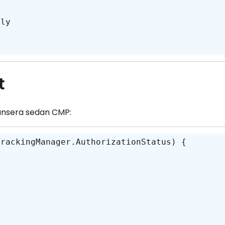
t
 lansera sedan CMP:
rackingManager.AuthorizationStatus) {
