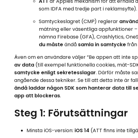
ATT
är Apples mekanism för att erhålla a
som IDFA med tredje part i reklamsyfte).
Samtyckeslagret (CMP) reglerar
använd
mätning eller väsentliga appfunktioner 
nämna Firebase (GFA), Crashlytics, OneSign
du måste
ändå
samla in samtycke
från
Även om en användare väljer ”Be appen att inte sp
av data
(till exempel funktionella cookies, mät-SD
samtycke enligt sekretesslagar
. Därför måste sa
angående dessa tekniker. Se till att detta inte är fal
ändå laddar någon SDK som hanterar data till s
app att blockeras
.
Steg 1: Förutsättningar
Minsta iOS-version:
iOS 14
(ATT finns inte tillg