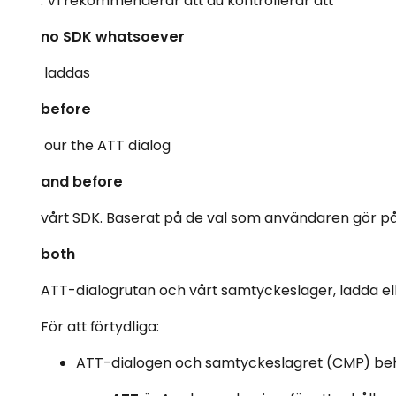
. Vi rekommenderar att du kontrollerar att
no SDK whatsoever
laddas
before
our the ATT dialog
and before
vårt SDK. Baserat på de val som användaren gör p
both
ATT-dialogrutan och vårt samtyckeslager, ladda el
För att förtydliga:
ATT-dialogen och samtyckeslagret (CMP) be