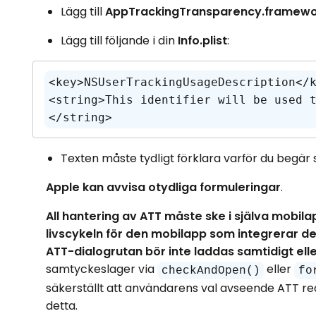
Lägg till
AppTrackingTransparency.framewo
Lägg till följande i din
Info.plist
:
<key>NSUserTrackingUsageDescription</k
<string>This identifier will be used 
</string>
Texten måste tydligt förklara varför du begär
Apple kan avvisa otydliga formuleringar
.
All hantering av ATT måste ske i själva mobilap
livscykeln för den mobilapp som integrerar de
ATT-dialogrutan bör inte laddas samtidigt el
samtyckeslager via
eller
checkAndOpen()
fo
säkerställt att användarens val avseende ATT r
detta.