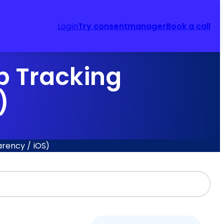
Login
Try consentmanager
Book a call
p Tracking
)
rency / iOS)