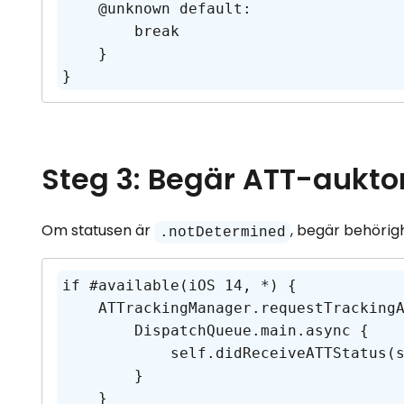
    @unknown default:

        break

    }

Steg 3: Begär ATT-aukto
Om statusen är
, begär behörig
.notDetermined
if #available(iOS 14, *) {

    ATTrackingManager.requestTrackingAuthorization { status in

        DispatchQueue.main.async {

            self.didReceiveATTStatus(status)

        }

    }
