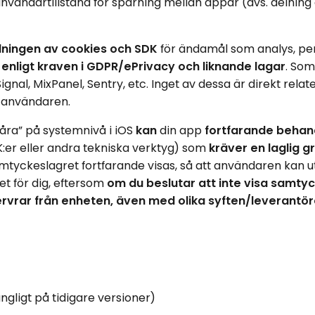
nvändartillstånd för
spårning mellan appar
(dvs. delning 
ningen
av cookies och SDK
för ändamål som analys, per
–
enligt kraven i GDPR/ePrivacy och liknande lagar
. Som
al, MixPanel, Sentry, etc. Inget av dessa är direkt relate
 användaren.
åra” på systemnivå i iOS
kan
din app
fortfarande behand
K:er eller andra tekniska verktyg) som
kräver en laglig g
mtyckeslagret fortfarande visas, så att användaren kan ut
let för dig, eftersom
om du beslutar att inte visa samty
ervrar från enheten, även med olika syften/leverantö
ängligt på tidigare versioner)