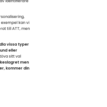
av identifierare
sonalisering,
 exempel kan vi
rat till ATT, men
la vissa typer
rund eller
öva sitt val
ckeslagret men
rer, kommer din