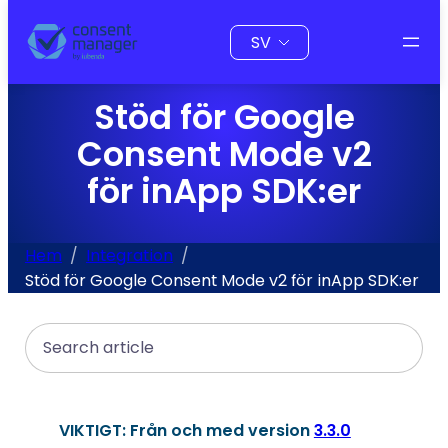
till
Välj
innehåll
ett
språk
Stöd för Google
Consent Mode v2
för inApp SDK:er
Hem
Integration
Stöd för Google Consent Mode v2 för inApp SDK:er
Search
VIKTIGT: Från och med version
3.3.0