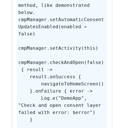
method, like demonstrated 
below.

cmpManager.setAutomaticConsent
UpdatesEnabled(enabled = 
false)

cmpManager.setActivity(this)

cmpManager.checkAndOpen(false)
 { result ->

    result.onSuccess {

        navigateToHomeScreen()

    }.onFailure { error ->

        Log.e("DemoApp", 
"Check and open consent layer 
failed with error: $error")

    }
