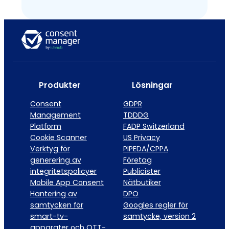
Produkter
Lösningar
Consent
GDPR
Management
TDDDG
Platform
FADP Switzerland
Cookie Scanner
US Privacy
Verktyg för
PIPEDA/CPPA
generering av
Företag
integritetspolicyer
Publicister
Mobile App Consent
Nätbutiker
Hantering av
DPO
samtycken för
Googles regler för
smart-tv-
samtycke, version 2
apparater och OTT-