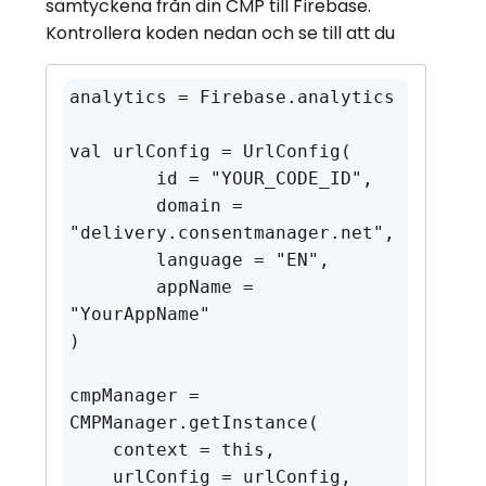
samtyckena från din CMP till Firebase.
Kontrollera koden nedan och se till att du
analytics = Firebase.analytics

val urlConfig = UrlConfig(

	id = "YOUR_CODE_ID",

	domain = 
"delivery.consentmanager.net",

	language = "EN",

	appName = 
"YourAppName"

)

cmpManager = 
CMPManager.getInstance(

    context = this,

    urlConfig = urlConfig,
