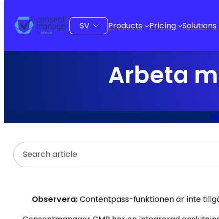
till
innehåll
Välj
Products
Pricing
Solutions
ett
språk
Arbeta m
H
Search
Observera:
Contentpass-funktionen är inte tillgän