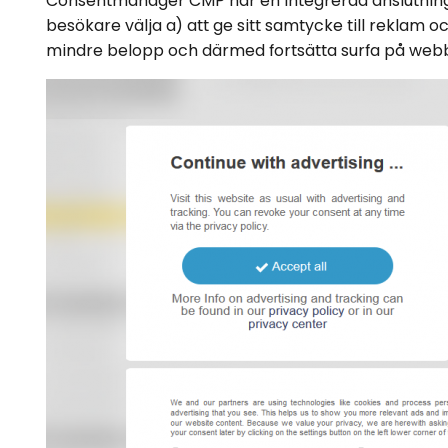
Consentmanager CMP har en integrerad anslutning
besökare välja a) att ge sitt samtycke till reklam o
mindre belopp och därmed fortsätta surfa på webb