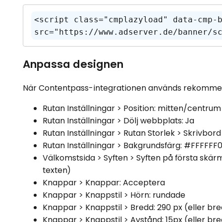
<script class="cmplazyload" data-cmp-
src="https://www.adserver.de/banner/s
Anpassa designen
När Contentpass-integrationen används rekommende
Rutan Inställningar > Position: mitten/centrum
Rutan Inställningar > Dölj webbplats: Ja
Rutan Inställningar > Rutan Storlek > Skrivbor
Rutan Inställningar > Bakgrundsfärg: #FFFFFF
Välkomstsida > Syften > Syften på första skä
texten)
Knappar > Knappar: Acceptera
Knappar > Knappstil > Hörn: rundade
Knappar > Knappstil > Bredd: 290 px (eller br
Knappar > Knappstil > Avstånd: 15px (eller br