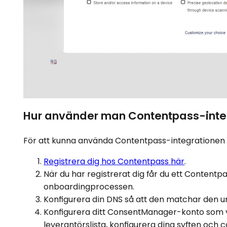
Hur använder man Contentpass-inte
För att kunna använda Contentpass-integrationen m
Registrera dig hos Contentpass här
.
När du har registrerat dig får du ett Conte
onboardingprocessen.
Konfigurera din DNS så att den matchar den u
Konfigurera ditt ConsentManager-konto som va
leverantörslista, konfigurera dina syften och c