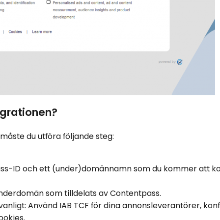
grationen?
åste du utföra följande steg:
ntpass-ID och ett (under)domännamn som du kommer att k
nderdomän som tilldelats av Contentpass.
nligt: Använd IAB TCF för dina annonsleverantörer, konf
ookies.