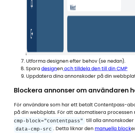
Utforma designen efter behov (se nedan).
Spara
design
en
och tilldela den till din CMP
Uppdatera dina annonskoder på din webbplats
Blockera annonser om användaren h
För användare som har ett betalt Contentpass-abo
på din webbplats. För att automatisera processen 
till alla annonskode
cmp-block="contentpass"
. Detta liknar den
manuella block
e
data-cmp-src