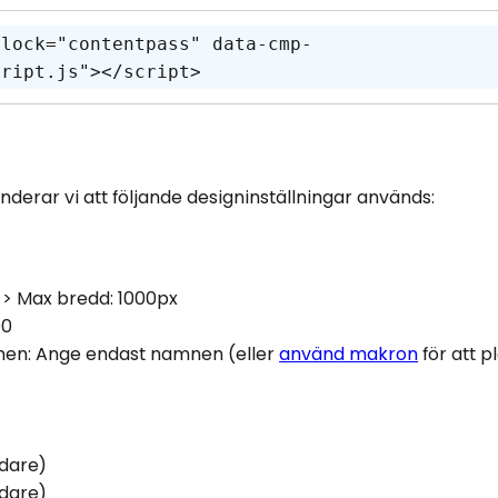
block="contentpass" data-cmp-
cript.js"></script>
rar vi att följande designinställningar används:
d > Max bredd: 1000px
00
rmen: Ange endast namnen (eller
använd makron
för att p
edare)
edare)