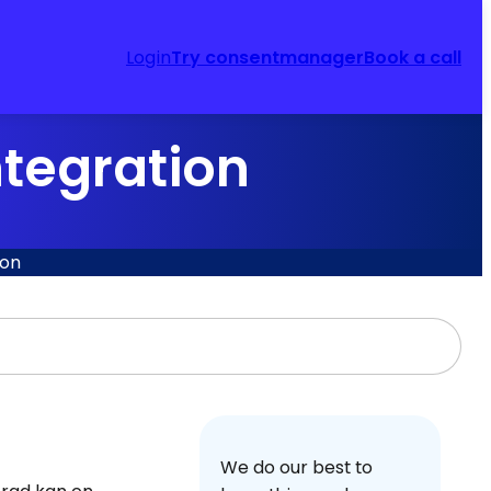
Login
Try consentmanager
Book a call
tegration
ion
We do our best to