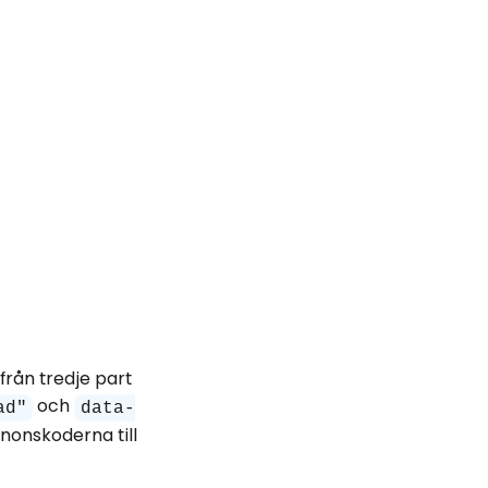
rån tredje part
och
ad"
data-
nnonskoderna till