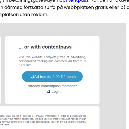
 till betalningsgatewayen
Contentpass
. När den är aktiv
ch därmed fortsätta surfa på webbplatsen gratis eller b) a
platsen utan reklam.