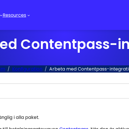
Resources
ed Contentpass-in
em
Konfiguration
Arbeta med Contentpass-integrat
glig i alla paket.