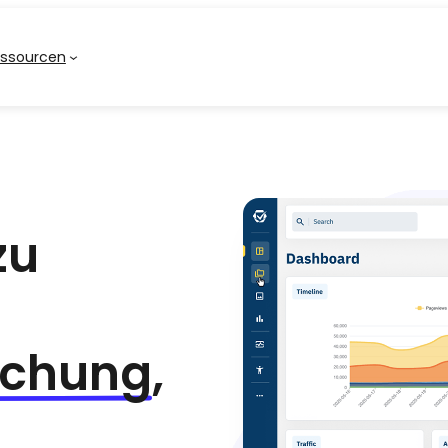
ssourcen
zu
achung
,