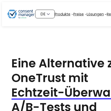
Zum
Inhalt
Sprache
Produkte
Preise
Lösungen
Re
springen
auswählen
Eine Alternative 
OneTrust mit
Echtzeit-Überw
A/B-Tests
und