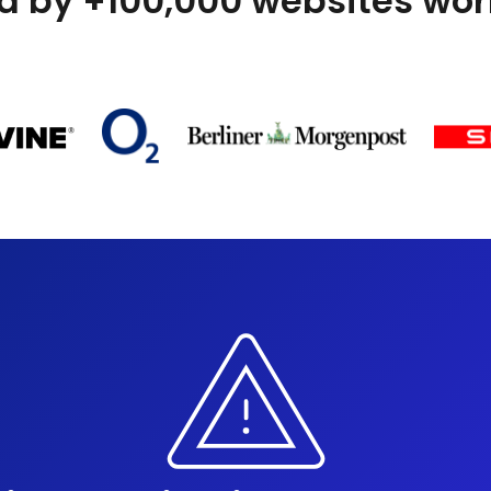
d by +100,000 websites wo