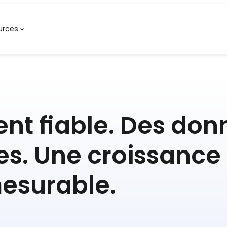
urces
nt fiable. Des don
es. Une croissance
esurable.