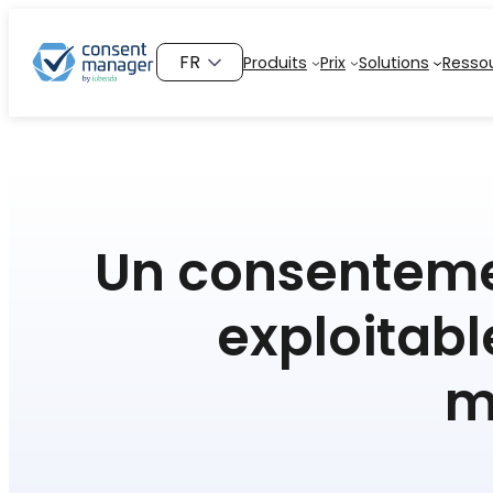
Aller
au
Choisir
Produits
Prix
Solutions
Resso
contenu
une
langue
Un consenteme
exploitabl
m