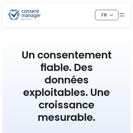
Aller
Choisir
au
une
contenu
langue
Un consentement
fiable. Des
données
exploitables. Une
croissance
mesurable.