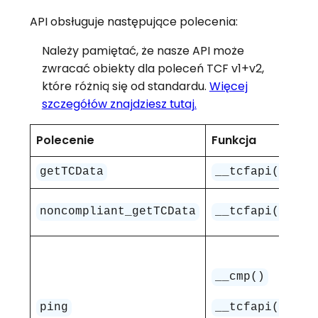
API obsługuje następujące polecenia:
Należy pamiętać, że nasze API może
zwracać obiekty dla poleceń TCF v1+v2,
które różnią się od standardu.
Więcej
szczegółów znajdziesz tutaj.
Polecenie
Funkcja
Op
Po
getTCData
__tcfapi()
Po
noncompliant_getTCData
__tcfapi()
pr
W z
__cmp()
_
ping
__tcfapi()