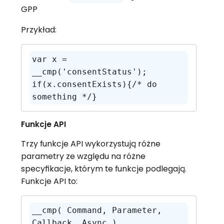
GPP
Przykład:
var x = 
__cmp('consentStatus');

if(x.consentExists){/* do 
something */}
Funkcje API
Trzy funkcje API wykorzystują różne
parametry ze względu na różne
specyfikacje, którym te funkcje podlegają.
Funkcje API to:
__cmp( Command, Parameter, 
Callback, Async )