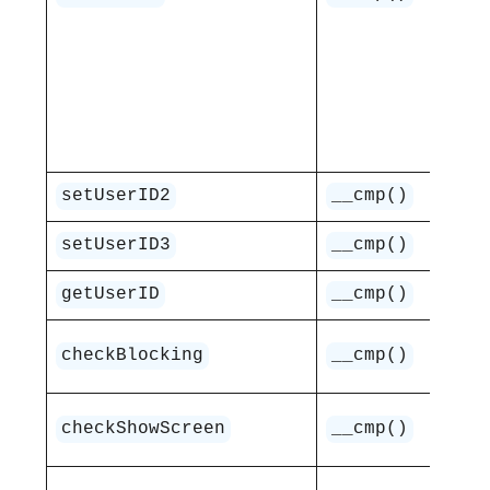
..
Uw
do
us
„s
Us
setUserID2
__cmp()
Us
setUserID3
__cmp()
Po
getUserID
__cmp()
Sp
checkBlocking
__cmp()
od
Sp
checkShowScreen
__cmp()
zg