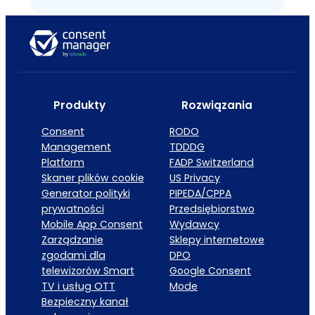
Produkty
Rozwiązania
Consent
RODO
Management
TDDDG
Platform
FADP Switzerland
Skaner plików cookie
US Privacy
Generator polityki
PIPEDA/CPPA
prywatności
Przedsiębiorstwo
Mobile App Consent
Wydawcy
Zarządzanie
Sklepy internetowe
zgodami dla
DPO
telewizorów Smart
Google Consent
TV i usług OTT
Mode
Bezpieczny kanał