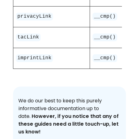
Pr
privacyLink
__cmp()
pr
Pr
tacLink
__cmp()
kor
Pr
imprintLink
__cmp()
pr
We do our best to keep this purely
informative documentation up to
date.
However, if you notice that any of
these guides need a little touch-up, let
us know!