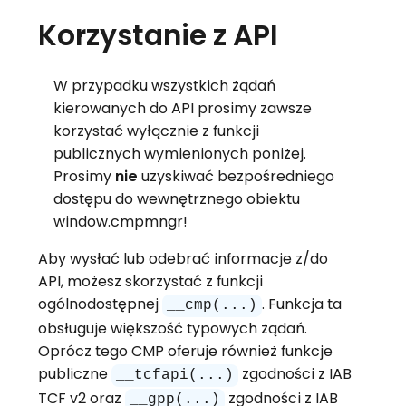
Korzystanie z API
W przypadku wszystkich żądań
kierowanych do API prosimy zawsze
korzystać wyłącznie z funkcji
publicznych wymienionych poniżej.
Prosimy
nie
uzyskiwać bezpośredniego
dostępu do wewnętrznego obiektu
window.cmpmngr!
Aby wysłać lub odebrać informacje z/do
API, możesz skorzystać z funkcji
ogólnodostępnej
. Funkcja ta
__cmp(...)
obsługuje większość typowych żądań.
Oprócz tego CMP oferuje również funkcje
publiczne
zgodności z IAB
__tcfapi(...)
TCF v2 oraz
zgodności z IAB
__gpp(...)