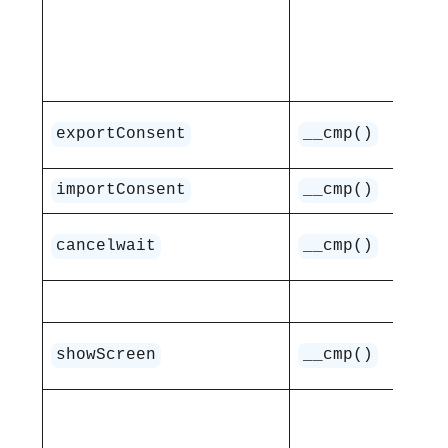
ust
_
Ek
exportConsent
__cmp()
ud
Im
importConsent
__cmp()
Za
cancelwait
__cmp()
pr
Wy
showScreen
__cmp()
lo
Wy
lo