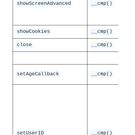
Uw
showScreenAdvanced
__cmp()
ws
uży
Wy
showCookies
__cmp()
Za
close
__cmp()
Us
setAgeCallback
__cmp()
wi
Us
s
ID
or
uż
setUserID
__cmp()