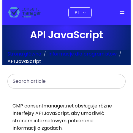
do
Wybierz
treści
język
API JavaScript
Strona główna
Informacje dla programistów
API JavaScript
Search
CMP consentmanager.net obsługuje różne
interfejsy API JavaScript, aby umożliwić
stronom internetowym pobieranie
informacji o zgodach.