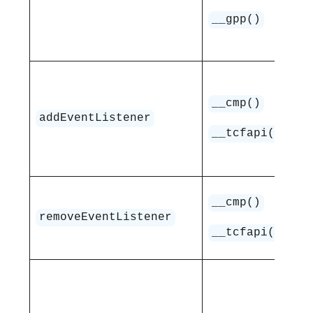
_
__gpp()
_
Do
tut
__cmp()
addEventListener
Na
__tcfapi()
fun
__cmp()
Us
removeEventListener
__tcfapi()
Po
do