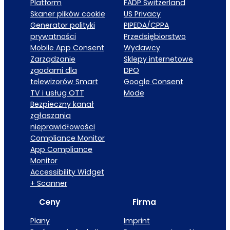
Platform
FADP Switzerland
Skaner plików cookie
US Privacy
Generator polityki
PIPEDA/CPPA
prywatności
Przedsiębiorstwo
Mobile App Consent
Wydawcy
Zarządzanie
Sklepy internetowe
zgodami dla
DPO
telewizorów Smart
Google Consent
TV i usług OTT
Mode
Bezpieczny kanał
zgłaszania
nieprawidłowości
Compliance Monitor
App Compliance
Monitor
Accessibility Widget
+ Scanner
Ceny
Firma
Plany
Imprint