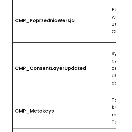
Poprzed
wersja
CMP_PoprzedniaWersja
używan
CMP.
Sygnatu
czasowa
CMP_ConsentLayerUpdated
ostatniej
aktualiza
danych 
Tablica
kluczy
CMP_Metakeys
metada
TCF