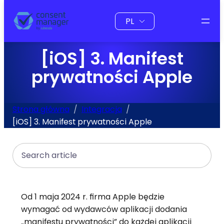
do
Wybierz
treści
język
[iOS] 3. Manifest
prywatności Apple
Strona główna
Integracja
[iOS] 3. Manifest prywatności Apple
Search
Od 1 maja 2024 r. firma Apple będzie
wymagać od wydawców aplikacji dodania
„manifestu prywatności” do każdej aplikacji