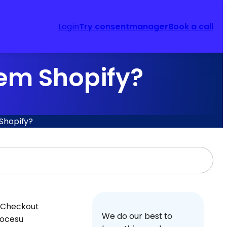
Login
Try consentmanager
Book a call
em Shopify?
Shopify?
y Checkout
We do our best to
rocesu