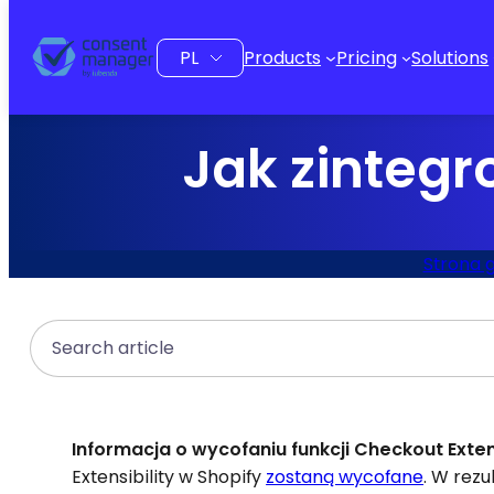
do
treści
Wybierz
Products
Pricing
Solutions
język
Jak zinteg
Strona 
Search
Informacja o wycofaniu funkcji Checkout Extens
Extensibility w Shopify
zostaną wycofane
. W rez