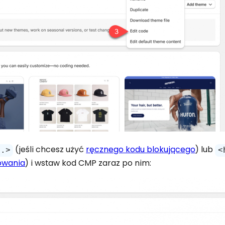
(jeśli chcesz użyć
ręcznego kodu blokującego
) lub
..>
<
owania
) i wstaw kod CMP zaraz po nim: