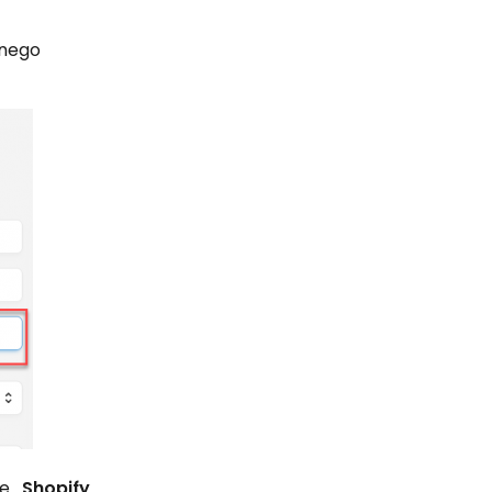
znego
ie
„Shopify