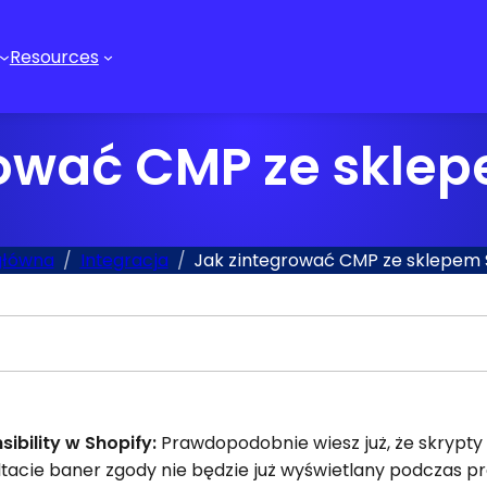
Resources
rować CMP ze sklep
główna
Integracja
Jak zintegrować CMP ze sklepem 
ibility w Shopify:
Prawdopodobnie wiesz już, że skrypt
ultacie baner zgody nie będzie już wyświetlany podczas p