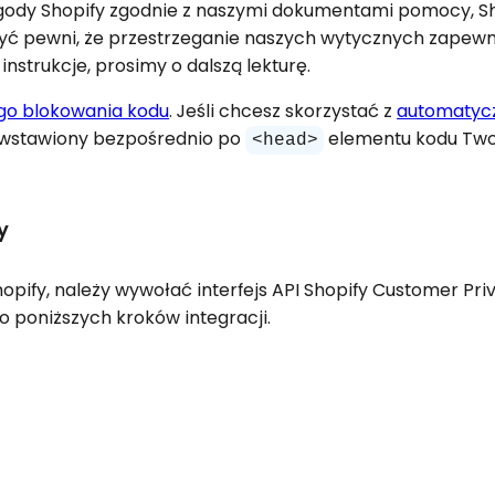
yb zgody Shopify zgodnie z naszymi dokumentami pomocy, S
być pewni, że przestrzeganie naszych wytycznych zapewn
nstrukcje, prosimy o dalszą lekturę.
go blokowania kodu
. Jeśli chcesz skorzystać z
automatyc
ał wstawiony bezpośrednio po
elementu kodu Twoj
<head>
y
pify, należy wywołać interfejs API Shopify Customer Pri
do poniższych kroków integracji.