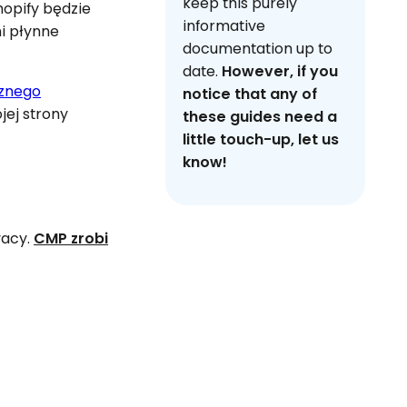
keep this purely
hopify będzie
informative
i płynne
documentation up to
date.
However, if you
znego
notice that any of
ej strony
these guides need a
little touch-up, let us
know!
vacy.
CMP zrobi