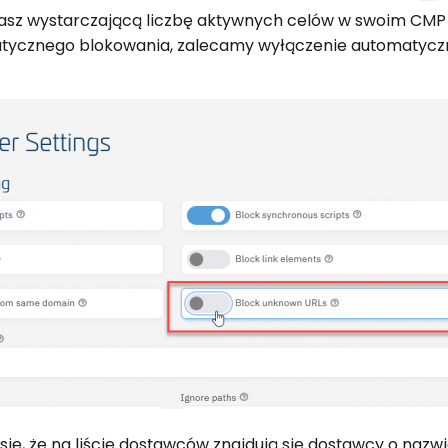
masz wystarczającą liczbę aktywnych celów w swoim CMP
tomatycznego blokowania, zalecamy wyłączenie automatyc
 się, że na liście dostawców znajdują się dostawcy o nazw