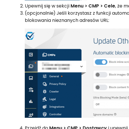
Upewnij się w sekcji
Menu > CMP > Cele
, że 
(opcjonalnie) Jeśli korzystasz z funkcji au
blokowania nieznanych adresów URL:
Przejdź do
Menu > CMP > Dostawcy
i upewnij