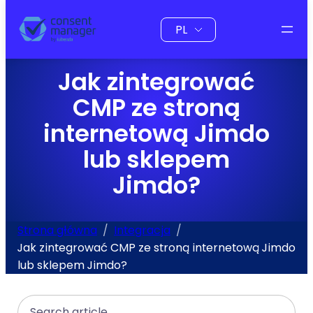
do
Wybierz
treści
język
Jak zintegrować
CMP ze stroną
internetową Jimdo
lub sklepem
Jimdo?
Strona główna
Integracja
Jak zintegrować CMP ze stroną internetową Jimdo
lub sklepem Jimdo?
Search