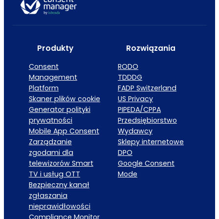
Produkty
Rozwiązania
Consent
RODO
Management
TDDDG
Platform
FADP Switzerland
Skaner plików cookie
US Privacy
Generator polityki
PIPEDA/CPPA
prywatności
Przedsiębiorstwo
Mobile App Consent
Wydawcy
Zarządzanie
Sklepy internetowe
zgodami dla
DPO
telewizorów Smart
Google Consent
TV i usług OTT
Mode
Bezpieczny kanał
zgłaszania
nieprawidłowości
Compliance Monitor