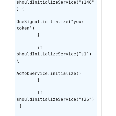
shouldInitializeService("s148"
) {

OneSignal.initialize("your-
token")

        }

        if 
shouldInitializeService("s1") 
{

AdMobService.initialize()

        }

        if 
shouldInitializeService("s26")
 {
