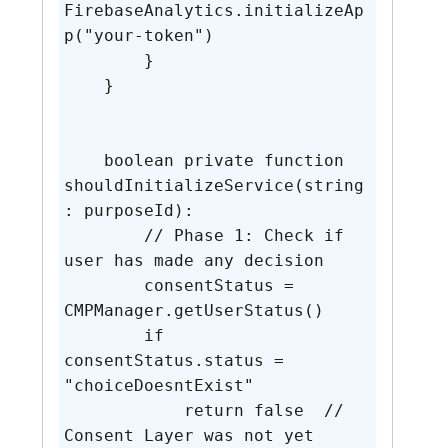
FirebaseAnalytics.initializeAp
p("your-token")

        }   

    }

    boolean private function 
shouldInitializeService(string
: purposeId):

        // Phase 1: Check if 
user has made any decision

        consentStatus = 
CMPManager.getUserStatus()

        if 
consentStatus.status = 
"choiceDoesntExist"

            return false  // 
Consent Layer was not yet 