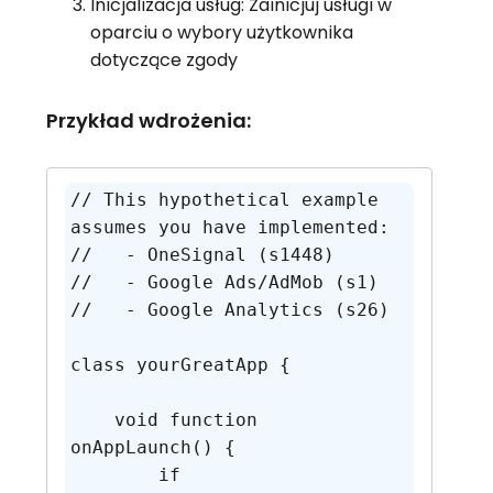
Inicjalizacja usług: Zainicjuj usługi w
oparciu o wybory użytkownika
dotyczące zgody
Przykład wdrożenia:
// This hypothetical example 
assumes you have implemented: 

//   - OneSignal (s1448)

//   - Google Ads/AdMob (s1)

//   - Google Analytics (s26)

class yourGreatApp {

    void function 
onAppLaunch() {

        if 