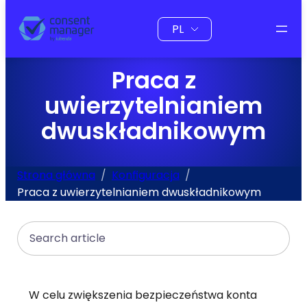
do
Wybierz
treści
język
Praca z
uwierzytelnianiem
dwuskładnikowym
Strona główna
Konfiguracja
Praca z uwierzytelnianiem dwuskładnikowym
Search
W celu zwiększenia bezpieczeństwa konta