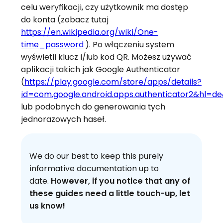
celu weryfikacji, czy użytkownik ma dostęp
do konta (zobacz tutaj
https://en.wikipedia.org/wiki/One-
time_password
). Po włączeniu system
wyświetli klucz i/lub kod QR. Możesz używać
aplikacji takich jak Google Authenticator
(
https://play.google.com/store/apps/details?
id=com.google.android.apps.authenticator2&hl=d
lub podobnych do generowania tych
jednorazowych haseł.
We do our best to keep this purely
informative documentation up to
date.
However, if you notice that any of
these guides need a little touch-up, let
us know!