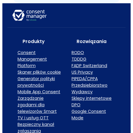
Produkty
Rozwiązania
Consent
RODO
Management
TDDDG
Platform
FADP Switzerland
Skaner plików cookie
US Privacy
Generator polityki
PIPEDA/CPPA
prywatności
Przedsiębiorstwo
Mobile App Consent
Wydawcy
Zarządzanie
Sklepy internetowe
zgodami dla
DPO
telewizorów Smart
Google Consent
TV i usług OTT
Mode
Bezpieczny kanał
zgłaszania