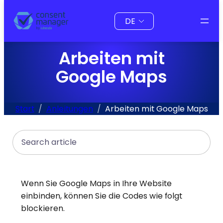
Inhalt
Sprache
springen
auswählen
Arbeiten mit
Google Maps
Start
Anleitungen
Arbeiten mit Google Maps
Search
Wenn Sie Google Maps in Ihre Website
einbinden, können Sie die Codes wie folgt
blockieren.