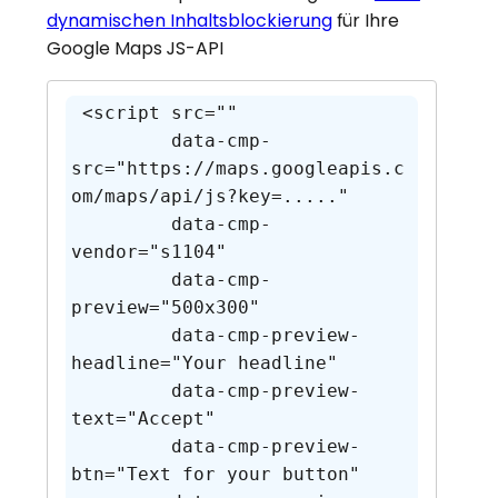
dynamischen Inhaltsblockierung
für Ihre
Google Maps JS-API
 <script src="" 

         data-cmp-
src="https://maps.googleapis.c
om/maps/api/js?key=....." 

         data-cmp-
vendor="s1104" 

         data-cmp-
preview="500x300" 

         data-cmp-preview-
headline="Your headline" 

         data-cmp-preview-
text="Accept" 

         data-cmp-preview-
btn="Text for your button" 
