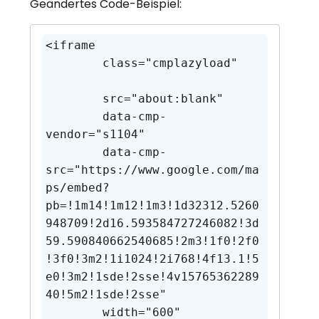
Geändertes Code-Beispiel:
<iframe 

        class="cmplazyload"   
        src="about:blank"     

        data-cmp-
vendor="s1104"

        data-cmp-
src="https://www.google.com/ma
ps/embed?
pb=!1m14!1m12!1m3!1d32312.5260
948709!2d16.593584727246082!3d
59.590840662540685!2m3!1f0!2f0
!3f0!3m2!1i1024!2i768!4f13.1!5
e0!3m2!1sde!2sse!4v15765362289
40!5m2!1sde!2sse" 

        width="600" 