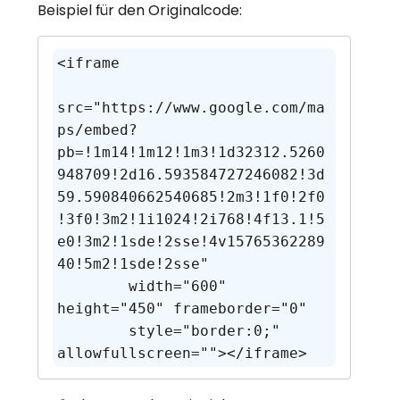
Beispiel für den Originalcode:
<iframe 

src="https://www.google.com/ma
ps/embed?
pb=!1m14!1m12!1m3!1d32312.5260
948709!2d16.593584727246082!3d
59.590840662540685!2m3!1f0!2f0
!3f0!3m2!1i1024!2i768!4f13.1!5
e0!3m2!1sde!2sse!4v15765362289
40!5m2!1sde!2sse" 

        width="600" 
height="450" frameborder="0" 

        style="border:0;" 
allowfullscreen=""></iframe>