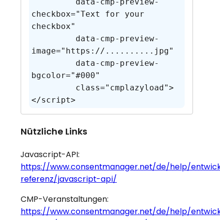
         data-cmp-preview-
checkbox="Text for your 
checkbox" 

         data-cmp-preview-
image="https://..........jpg" 

         data-cmp-preview-
bgcolor="#000" 

         class="cmplazyload">

</script>
Nützliche Links
Javascript-API:
https://www.consentmanager.net/de/help/entwick
referenz/javascript-api/
CMP-Veranstaltungen:
https://www.consentmanager.net/de/help/entwick