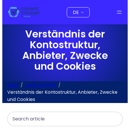
Inhalt
Sprache
springen
auswählen
Verständnis der
Kontostruktur,
Anbieter, Zwecke
und Cookies
Start
Erste Schritte
Verständnis der Kontostruktur, Anbieter, Zwecke
und Cookies
Search