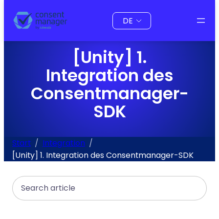
Inhalt
Sprache
springen
auswählen
[Unity] 1.
Integration des
Consentmanager-
SDK
Start
Integration
[Unity] 1. Integration des Consentmanager-SDK
Search