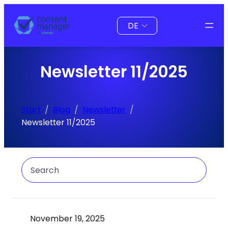
Zum
Sprache
Inhalt
auswählen
springen
Newsletter 11/2025
Start
Blog
Newsletter
Newsletter 11/2025
Search
November 19, 2025